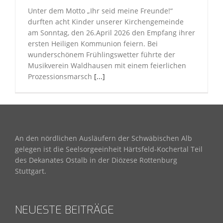
Unter dem Motto „Ihr seid meine Freunde!“
durften acht Kinder unserer Kirchengemeinde
am Sonntag, den 26.April 2026 den Empfang ihrer
ersten Heiligen Kommunion feiern. Bei
wunderschönem Frühlingswetter führte der
Musikverein Waldhausen mit einem feierlichen
Prozessionsmarsch
[...]
An den nördlichen Ausläufern der Schwäbischen Alb
gelegen ist die Seelsorgeeinheit Härtsfeld-Kochertal Teil
des Dekanates Ostalb in der Diözese Rottenburg
Stuttgart.
NEUESTE BEITRÄGE