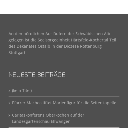
An den nördlichen Ausläufern der Schwäbischen Alb
gelegen ist die Seelsorgeeinheit Härtsfeld-Kochertal Teil
des Dekanates Ostalb in der Diözese Rottenburg
Stuttgart.
NEUESTE BEITRÄGE
(kein Titel)
Pfarrer Macho stiftet Marienfigur für die Seitenkapelle
Caritaskonferenz Oberkochen auf der
Landesgartenschau Ellwangen