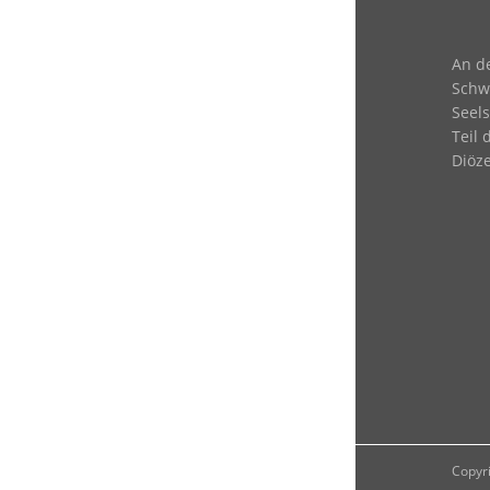
An d
Schwä
Seels
Teil 
Diöze
Copyri