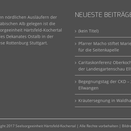
NEUESTE BEITRÄG
en nördlichen Ausläufern der
bischen Alb gelegen ist die
orgeeinheit Härtsfeld-Kochertal
(kein Titel)
des Dekanates Ostalb in der
se Rottenburg Stuttgart.
Pfarrer Macho stiftet Mari
für die Seitenkapelle
Caritaskonferenz Oberkoc
der Landesgartenschau El
Begegnungstag der CKD – 
Ellwangen
Kräutersegnung in Waldh
ght 2017 Seelsorgeeinheit Härtsfeld-Kochertal | Alle Rechte vorbehalten |
Bildr