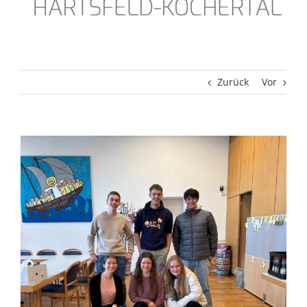
Zurück
Vor
Zeige
grösseres
Bild