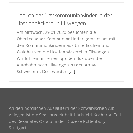
Besuch der Erstkommunionkinder in der
Hostienbäckerei in Ellwangen
Am Mittwoch, 29.01.2020 besuchten die
Oberkochener Kommunionkinder gemeinsam mit
den Kommunionkindern aus Unterkochen und
Waldhausen die Hostienbäckerei in Ellwangen.
Wir fuhren mit einem großen Bus über die
Autobahn nach Ellwangen zu den Anna-
Schwestern. Dort wurden
[...]
An den nördlichen Ausläufern der Schwäbischen Alb
gelegen ist die Seelsorgeeinheit Härtsfeld-Kochertal Teil
des Dekanates Ostalb in der Diözese Rottenburg
Stuttgart.