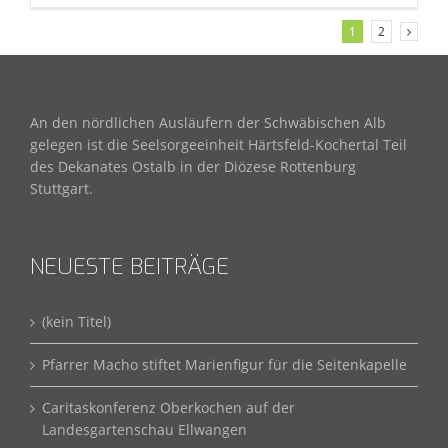
1
2
An den nördlichen Ausläufern der Schwäbischen Alb
gelegen ist die Seelsorgeeinheit Härtsfeld-Kochertal Teil
des Dekanates Ostalb in der Diözese Rottenburg
Stuttgart.
NEUESTE BEITRÄGE
(kein Titel)
Pfarrer Macho stiftet Marienfigur für die Seitenkapelle
Caritaskonferenz Oberkochen auf der
Landesgartenschau Ellwangen