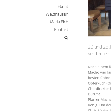
Ebnat
Waldhausen
Maria Eich
Kontakt
20 und 25 J
verdienten
Nach einem fe
Macho vier la
besten Chöre 
Opferkuch (Or
Chordirektor 
Duruflé.
Pfarrer Macho
König. Um den
Christkönigst