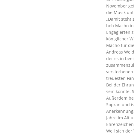
November gefe
die Musik unt
„Damit steht 
hob Macho in 
Engagierten z
königlicher 
Macho für die
Andreas Weidn
der es in bee
zusammenzuha
verstorbenen
treuesten Fan
Bei der Ehrun
sein konnte. S
Außerdem betä
Sopran und is
Anerkennungs
Jahre im Alt 
Ehrenzeichen 
Weil sich der