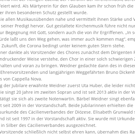
iert wird. Als Märtyrerin für den Glauben kam ihr schon früh die 
er ihren besonderen Schutz gestellt wurde.
sie allen Musikausübenden nahe und vermittelt ihnen Stärke und V
seiner Predigt hervor. Gut gestaltete Kirchenmusik führe nicht nur 
ur Begegnung mit Gott, sondern auch die von ihr Ergriffenen. „In 
Würde laßt uns den Weg gehen, was immer auch kommen mag“, emp
 Zukunft, die Corona bedingt unter keinem guten Stern stehe.
er dankte als Vorsitzender des Chores zunächst dem Dirigenten 
indruckender Weise verstehe, den Chor in einer solch schwierigen 
lten und voran zu bringen. Weidner gedachte dann des in diese
 Ehrenvorsitzenden und langjährigen Weggefährten Bruno Dickenh
s von Cappella Nova.
g der Jubilare erwähnte Weidner zuerst Uta Huber, die leider nic
ie singt 20 Jahre im zweiten Sopran und ist seit 2013 aktiv in der 
tigt sie sich als zweite Notenwartin. Bärbel Weidner singt ebenfa
t seit 2009 in der Vorstandschaft. Beide Jubilarinnen erhielten die
urkunde des Cäcilienverbandes der Diözese. Elisabeth Grunwald 
und ist seit 1997 in der Vorstandschaft aktiv. Sie wurde mit Urkund
in Silber des Cäcilienverbandes ausgezeichnet.
 Vorsitzende schließlich nicht selbst ehren kann, übernahm dies Ra