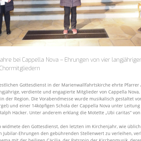
ahre bei Cappella Nova – Ehrungen von vier langjährige
 Chormitgliedern
stlichen Gottesdienst in der Marienwallfahrtskirche ehrte Pfarrer
ngjährige, verdiente und engagierte Mitglieder von Cappella Nova,
in der Region. Die Vorabendmesse wurde musikalisch gestaltet von
gel) und einer 14köpfigen Schola der Cappella Nova unter Leitung
Ralph Häcker. Unter anderem erklang die Motette „Ubi caritas“ vo
 widmete den Gottesdienst, den letzten im Kirchenjahr, wie üblich
 Jubilar-Ehrungen den gebührenden Stellenwert zu verleihen, ve
hema mit der heiligen Cäcilia, der Patronin der Kirchenmusik, dere