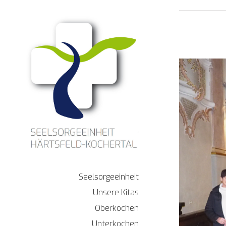
Zum
Inhalt
springen
Zeige
grösseres
Bild
Seelsorgeeinheit
Unsere Kitas
Oberkochen
Unterkochen