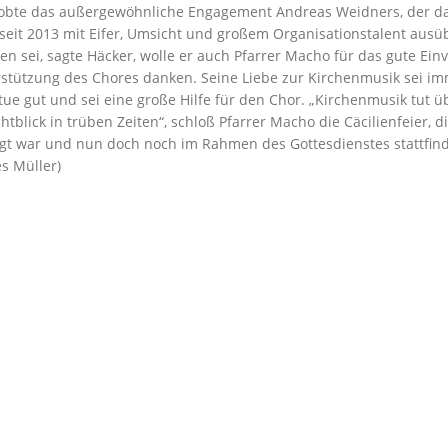
 lobte das außergewöhnliche Engagement Andreas Weidners, der d
seit 2013 mit Eifer, Umsicht und großem Organisationstalent ausü
n sei, sagte Häcker, wolle er auch Pfarrer Macho für das gute Ei
stützung des Chores danken. Seine Liebe zur Kirchenmusik sei i
tue gut und sei eine große Hilfe für den Chor. „Kirchenmusik tut 
chtblick in trüben Zeiten“, schloß Pfarrer Macho die Cäcilienfeier, d
gt war und nun doch noch im Rahmen des Gottesdienstes stattfin
es Müller)