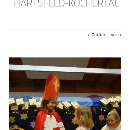
Zurück
Vor
Zeige
grösseres
Bild