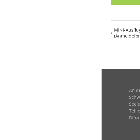
MINI-Ausflug
(Anmeldefor
An d
Schwä
Seels
Teil 
Diöze