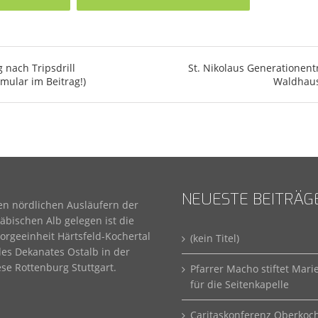
 nach Tripsdrill
St. Nikolaus Generationent
mular im Beitrag!)
Waldhau
NEUESTE BEITRÄG
en nördlichen Ausläufern der
bischen Alb gelegen ist die
orgeeinheit Härtsfeld-Kochertal
(kein Titel)
des Dekanates Ostalb in der
se Rottenburg Stuttgart.
Pfarrer Macho stiftet Mari
für die Seitenkapelle
Caritaskonferenz Oberkoc