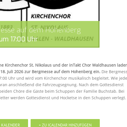
esse auf dem Hohenberg
i um 17:00 Uhr
he Kirchenchor St. Nikolaus und der inTakt Chor Waldhausen lade
 18. Juli 2026 zur Bergmesse auf dem Hohenberg ein.
Die Bergmes
:00 Uhr und wird vom Kirchenchor musikalisch begleitet. Wie jed
daran anschließend die Fahrzeugsegnung. Nach dem Gottesdienst
beiden Chöre die Gäste beim Schuppen der Familie Buchstab. Bei
etter werden Gottesdienst und Hocketse in den Schuppen verlegt.
 KALENDER
+ ZU ICALENDAR HINZUFÜGEN