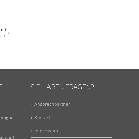
reff
sen
E
SIE HABEN FRAGEN?
Ansprechpartner
enfigur
Kontakt
Impressum
hen auf