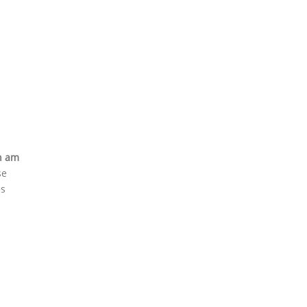
n am
se
es