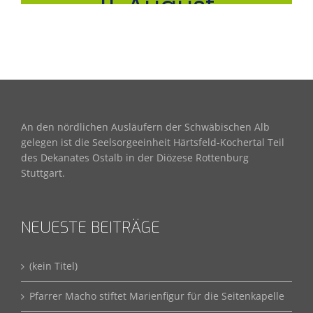
An den nördlichen Ausläufern der Schwäbischen Alb
gelegen ist die Seelsorgeeinheit Härtsfeld-Kochertal Teil
des Dekanates Ostalb in der Diözese Rottenburg
Stuttgart.
NEUESTE BEITRÄGE
(kein Titel)
Pfarrer Macho stiftet Marienfigur für die Seitenkapelle