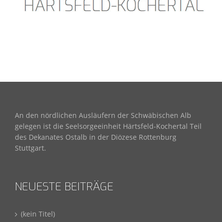
An den nördlichen Ausläufern der Schwäbischen Alb
gelegen ist die Seelsorgeeinheit Härtsfeld-Kochertal Teil
des Dekanates Ostalb in der Diözese Rottenburg
Stuttgart.
NEUESTE BEITRÄGE
(kein Titel)