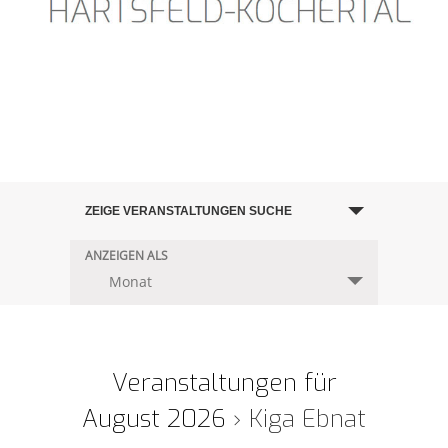
Veranstaltungen
ZEIGE VERANSTALTUNGEN SUCHE
Suche
und
ANZEIGEN ALS
Veranstaltung
Monat
Ansichten,
Ansichten-
Navigation
Navigation
Veranstaltungen für
August 2026
› Kiga Ebnat