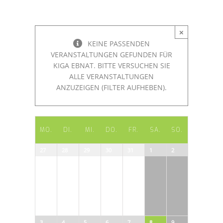
×
KEINE PASSENDEN
VERANSTALTUNGEN GEFUNDEN FÜR
KIGA EBNAT. BITTE VERSUCHEN SIE
ALLE VERANSTALTUNGEN
ANZUZEIGEN (FILTER AUFHEBEN).
Kalender
MO.
DI.
MI.
DO.
FR.
SA.
SO.
von
Kalender
27
28
29
30
31
1
2
Veranstaltungen
von
Veranstaltungen
3
4
5
6
7
8
9