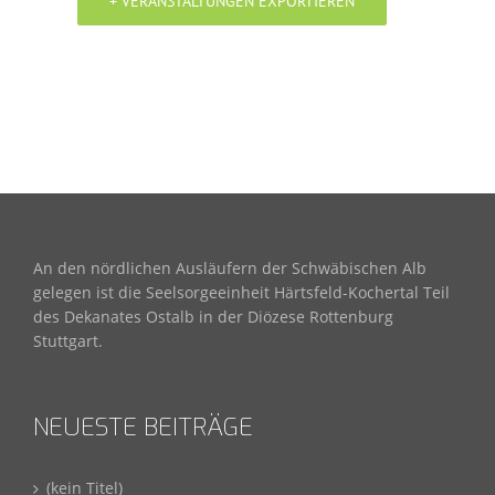
+ VERANSTALTUNGEN EXPORTIEREN
An den nördlichen Ausläufern der Schwäbischen Alb
gelegen ist die Seelsorgeeinheit Härtsfeld-Kochertal Teil
des Dekanates Ostalb in der Diözese Rottenburg
Stuttgart.
NEUESTE BEITRÄGE
(kein Titel)