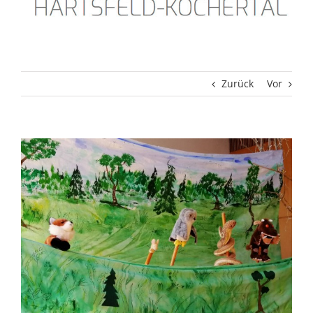
Zurück
Vor
Zeige
grösseres
Bild