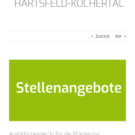
Zurück
Vor
Zeige
grösseres
Bild
Aushilfsmesner*in für die Pfarrkirche