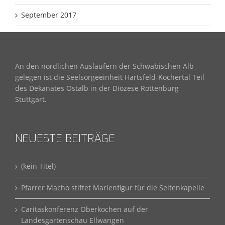
September 2017
An den nördlichen Ausläufern der Schwäbischen Alb
gelegen ist die Seelsorgeeinheit Härtsfeld-Kochertal Teil
des Dekanates Ostalb in der Diözese Rottenburg
Stuttgart.
NEUESTE BEITRÄGE
(kein Titel)
Pfarrer Macho stiftet Marienfigur für die Seitenkapelle
Caritaskonferenz Oberkochen auf der
Landesgartenschau Ellwangen