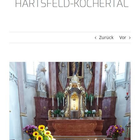
Zurück
Vor
Zeige
grösseres
Bild