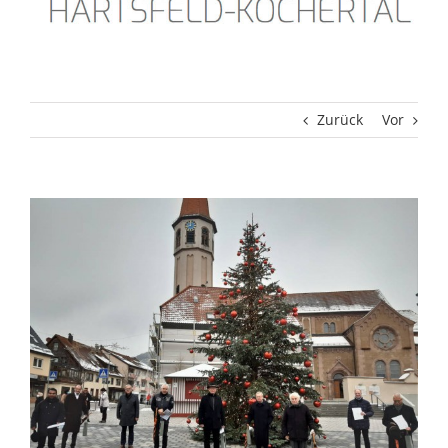
Zurück
Vor
Zeige
grösseres
Bild