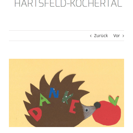
Zurück
Vor
Zeige
grösseres
Bild