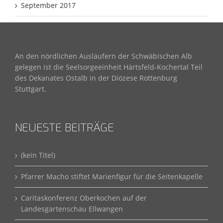
September 2017
An den nördlichen Ausläufern der Schwäbischen Alb
gelegen ist die Seelsorgeeinheit Härtsfeld-Kochertal Teil
des Dekanates Ostalb in der Diözese Rottenburg
Stuttgart.
NEUESTE BEITRÄGE
(kein Titel)
Pfarrer Macho stiftet Marienfigur für die Seitenkapelle
Caritaskonferenz Oberkochen auf der
Landesgartenschau Ellwangen