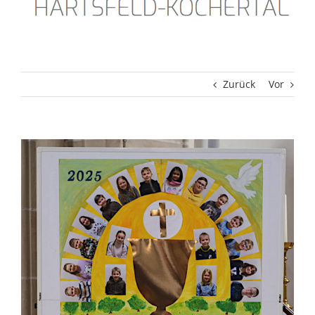
Zurück
Vor
Zeige
grösseres
Bild