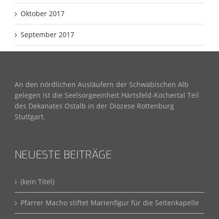
Oktober 2017
September 2017
An den nördlichen Ausläufern der Schwäbischen Alb
gelegen ist die Seelsorgeeinheit Härtsfeld-Kochertal Teil
des Dekanates Ostalb in der Diözese Rottenburg
Stuttgart.
NEUESTE BEITRÄGE
(kein Titel)
Pfarrer Macho stiftet Marienfigur für die Seitenkapelle