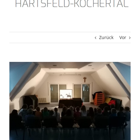
Zurück
Vor
Zeige
grösseres
Bild