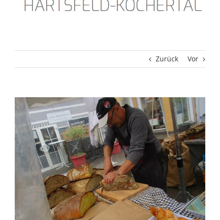
Zurück
Vor
Zeige
grösseres
Bild