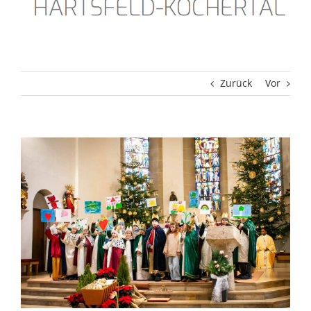
Zurück
Vor
Zeige
grösseres
Bild