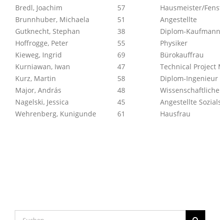
Bredl, Joachim
57
Hausmeister/Fens
Brunnhuber, Michaela
51
Angestellte
Gutknecht, Stephan
38
Diplom-Kaufman
Hoffrogge, Peter
55
Physiker
Kieweg, Ingrid
69
Bürokauffrau
Kurniawan, Iwan
47
Technical Project
Kurz, Martin
58
Diplom-Ingenieur 
Major, András
48
Wissenschaftliche
Nagelski, Jessica
45
Angestellte Sozial
Wehrenberg, Kunigunde
61
Hausfrau
Suche