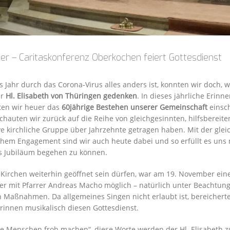
ier – Caritaskonferenz Oberkochen feiert Gottesdienst
 Jahr durch das Corona-Virus alles anders ist, konnten wir doch, 
er
Hl. Elisabeth von Thüringen gedenken
. In dieses jährliche Erinn
ten wir heuer das
60jährige Bestehen unserer Gemeinschaft
einsc
chauten wir zurück auf die Reihe von gleichgesinnten, hilfsbereite
ive kirchliche Gruppe über Jahrzehnte getragen haben. Mit der gle
hem Engagement sind wir auch heute dabei und so erfüllt es uns 
es Jubiläum begehen zu können.
Kirchen weiterhin geöffnet sein dürfen, war am 19. November ei
ier mit Pfarrer Andreas Macho möglich – natürlich unter Beachtung
Maßnahmen. Da allgemeines Singen nicht erlaubt ist, bereicherte
innen musikalisch diesen Gottesdienst.
e Menschen froh machen“, diese Worte werden der Hl. Elisabeth z