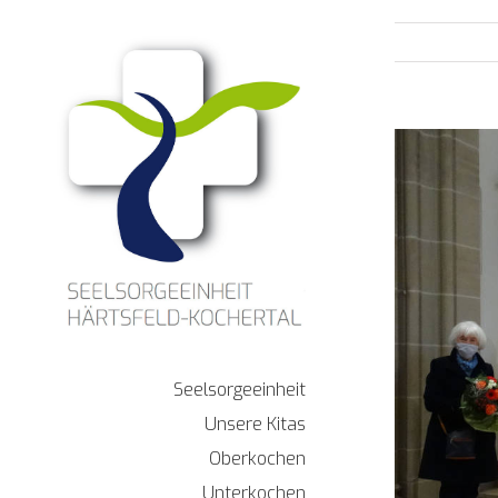
Zum
Inhalt
springen
Zeige
grösseres
Bild
Seelsorgeeinheit
Unsere Kitas
Oberkochen
Unterkochen