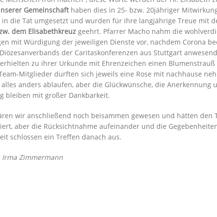
unserer Gemeinschaft
haben dies in 25- bzw. 20jähriger Mitwirkun
in die Tat umgesetzt und wurden für ihre langjährige Treue mit 
zw. dem Elisabethkreuz
geehrt. Pfarrer Macho nahm die wohlverd
en mit Würdigung der jeweiligen Dienste vor, nachdem Corona be
 Diözesanverbands der Caritaskonferenzen aus Stuttgart anwesend
erhielten zu ihrer Urkunde mit Ehrenzeichen einen Blumenstrauß 
eam-Mitglieder durften sich jeweils eine Rose mit nachhause ne
 alles anders ablaufen, aber die Glückwünsche, die Anerkennung 
 bleiben mit großer Dankbarkeit.
ären wir anschließend noch beisammen gewesen und hätten den 
iert, aber die Rücksichtnahme aufeinander und die Gegebenheiten
it schlossen ein Treffen danach aus.
d: Irma Zimmermann