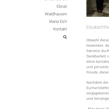
Ebnat
Waldhausen
Maria Eich
Elisabethfe
Kontakt
Obwohl dieses
November, d
Patronin durf
Dankbarkeit s
diese karitat
und persönlic
Freude, dies
Nachdem die 
Eucharistiefe
vorgegebenen 
und Vorsänger
„Man muss di