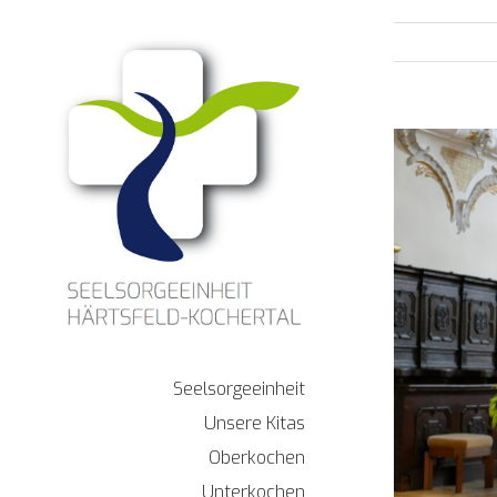
Zum
Inhalt
springen
Zeige
grösseres
Bild
Seelsorgeeinheit
Unsere Kitas
Oberkochen
Unterkochen