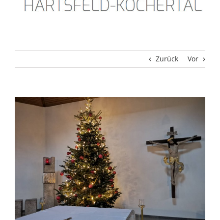
Zurück
Vor
Zeige
grösseres
Bild