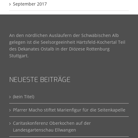
September 2017
An den nördlichen Ausläufern der Schwäbischen Alb
gelegen ist die Seelsorgeeinheit Härtsfeld-Kochertal Teil
des Dekanates Ostalb in der Diözese Rottenburg
Stuttgart.
NEUESTE BEITRÄGE
(kein Titel)
Pfarrer Macho stiftet Marienfigur für die Seitenkapelle
Caritaskonferenz Oberkochen auf der
Landesgartenschau Ellwangen