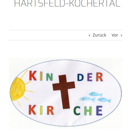
Zurück
Vor
Zeige
grösseres
Bild