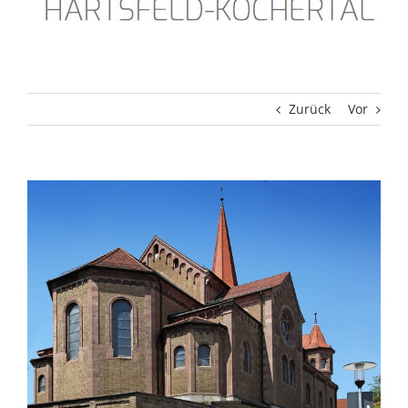
Zurück
Vor
Zeige
grösseres
Bild