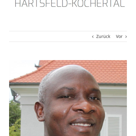
Zurück
Vor
Zeige
grösseres
Bild