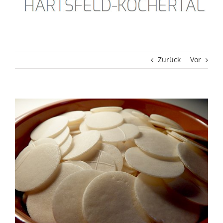
Zurück
Vor
Zeige
grösseres
Bild