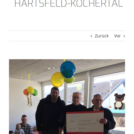
Zurück
Vor
Zeige
grösseres
Bild