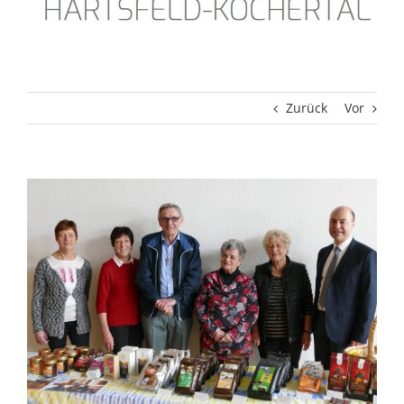
Zurück
Vor
Zeige
grösseres
Bild