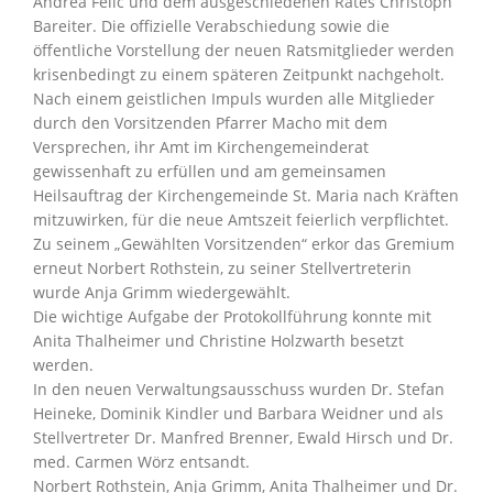
Andrea Felic und dem ausgeschiedenen Rates Christoph
Bareiter. Die offizielle Verabschiedung sowie die
öffentliche Vorstellung der neuen Ratsmitglieder werden
krisenbedingt zu einem späteren Zeitpunkt nachgeholt.
Nach einem geistlichen Impuls wurden alle Mitglieder
durch den Vorsitzenden Pfarrer Macho mit dem
Versprechen, ihr Amt im Kirchengemeinderat
gewissenhaft zu erfüllen und am gemeinsamen
Heilsauftrag der Kirchengemeinde St. Maria nach Kräften
mitzuwirken, für die neue Amtszeit feierlich verpflichtet.
Zu seinem „Gewählten Vorsitzenden“ erkor das Gremium
erneut Norbert Rothstein, zu seiner Stellvertreterin
wurde Anja Grimm wiedergewählt.
Die wichtige Aufgabe der Protokollführung konnte mit
Anita Thalheimer und Christine Holzwarth besetzt
werden.
In den neuen Verwaltungsausschuss wurden Dr. Stefan
Heineke, Dominik Kindler und Barbara Weidner und als
Stellvertreter Dr. Manfred Brenner, Ewald Hirsch und Dr.
med. Carmen Wörz entsandt.
Norbert Rothstein, Anja Grimm, Anita Thalheimer und Dr.