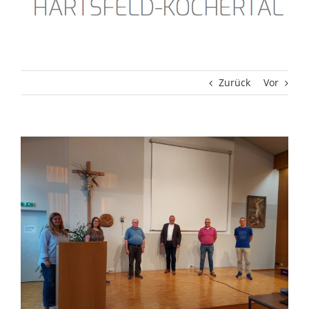
Zurück
Vor
Zeige
grösseres
Bild