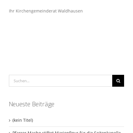
Ihr Kirchengemeinderat Waldhausen
Suche
nach:
Neueste Beiträge
(kein Titel)
Pfarrer Macho stiftet Marienfigur für die Seitenkapelle