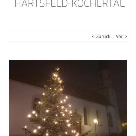
Zurück
Vor
Zeige
grösseres
Bild