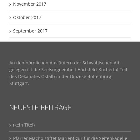
November 2017
Oktober 2017
September 2017
An den nördlichen Ausläufern der Schwäbischen Alb
gelegen ist die Seelsorgeeinheit Härtsfeld-Kochertal Teil
des Dekanates Ostalb in der Diözese Rottenburg
Stuttgart.
NEUESTE BEITRÄGE
(kein Titel)
Pfarrer Macho stiftet Marienfigur für die Seitenkapelle