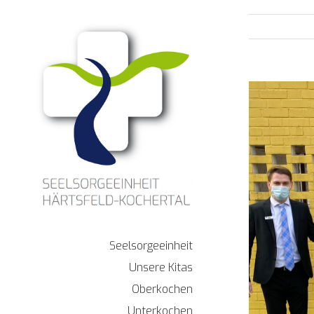
Zum
Inhalt
springen
Zeige
grösseres
Bild
Seelsorgeeinheit
Unsere Kitas
Oberkochen
Unterkochen